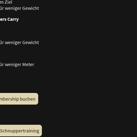
7m Ziel
ür weniger Gewicht
ers Carry
ür weniger Gewicht
ür weniger Meter
mbership buchen
 Schnuppertraining