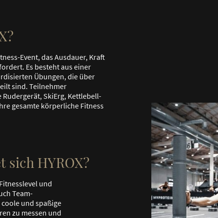
X?
itness-Event, das Ausdauer, Kraft
ordert. Es besteht aus einer
rdisierten Übungen, die über
eilt sind. Teilnehmer
Rudergerät, SkiErg, Kettlebell-
hre gesamte körperliche Fitness
et sich HYROX?
 Fitnesslevel und
auch Team-
e coole und spaßige
eren zu messen und